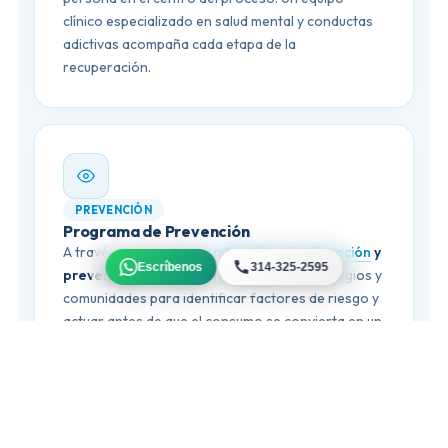
clínico especializado en salud mental y conductas
adictivas acompaña cada etapa de la
recuperación.
PREVENCIÓN
Programa de Prevención
A través de estrategias
integrales de educación
y
Escríbenos
314-325-2595
prevención
, trabajamos con empresas, colegios y
comunidades para identificar factores de riesgo y
actuar antes de que el consumo se convierta en un
problema de salud.